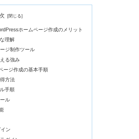
次
dPressホームページ作成のメリット
的な理解
ージ制作ツール
える強み
ームページ作成の基本手順
得方法
ール手順
ール
能
グイン