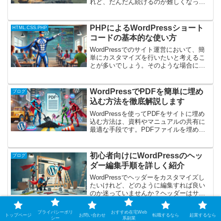
れど、だんだん続けるのが難しくなって
きた…そんな悩みを抱えていませんか？
この記事では、ブログを継続するための
具体的なステップを紹介します。この記
PHPによるWordPressショート
HTML.CSS.PHP
事を読むことで、初心者で...
コードの基本的な使い方
WordPressでのサイト運営において、簡
単にカスタマイズを行いたいと考えるこ
とが多いでしょう。そのような場合に便
利なのがショートコードです。ショート
コードを使えば、複雑なコードを直接書
かずにページや投稿に機能を追加できま
WordPressでPDFを簡単に埋め
ブログ
す。また、PHP...
込む方法を徹底解説します
WordPressを使ってPDFをサイトに埋め
込む方法は、資料やマニュアルの共有に
最適な手段です。PDFファイルを埋め込
むことで、訪問者が直接サイト上で閲覧
できるようになり、ダウンロードの手間
を省くことができます。しかし、正しく
初心者向けにWordPressのヘッ
ブログ
設定しないと...
ダー編集手順を詳しく紹介
WordPressでヘッダーをカスタマイズし
たいけれど、どのように編集すれば良い
のか迷っていませんか？ヘッダーはサイ
トの「顔」とも言える重要な部分です。
特に初心者にとって、ヘッダーの編集は
プライバシーポリ
おすすめ在宅Web
トップページ
お問い合わせ
転職するなら
起業するなら
複雑に感じるかもしれませんが、基本的
初心者でも簡単にできる
シー
系副業
HTML.CSS.PHP