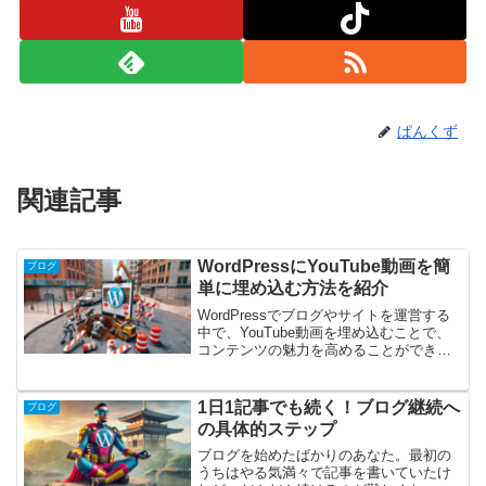
ぱんくず
関連記事
WordPressにYouTube動画を簡
ブログ
単に埋め込む方法を紹介
WordPressでブログやサイトを運営する
中で、YouTube動画を埋め込むことで、
コンテンツの魅力を高めることができま
す。しかし、初めての方にはどのように
埋め込むのが良いか迷うことも多いでし
ょう。この記事では、WordPressにYou...
1日1記事でも続く！ブログ継続へ
ブログ
の具体的ステップ
ブログを始めたばかりのあなた。最初の
うちはやる気満々で記事を書いていたけ